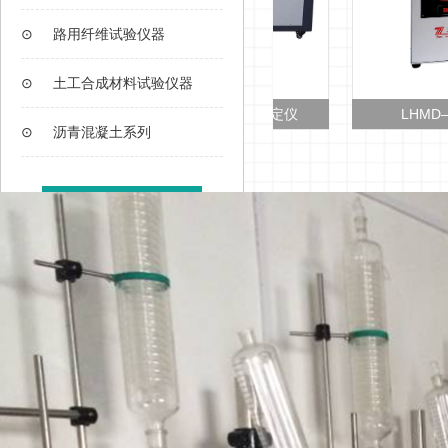
⊙
路用纤维试验仪器
⊙
土工合成材料试验仪器
LHMD—T0306型 真
⊙
沥青混凝土系列
查看更多>>