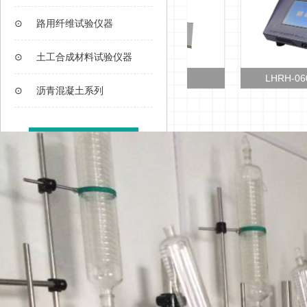
⊙
路用纤维试验仪器
⊙
土工合成材料试验仪器
T/CHTS 10037粘轮测试仪
LHRH-0606F型
⊙
沥青混凝土系列
查看更多>>