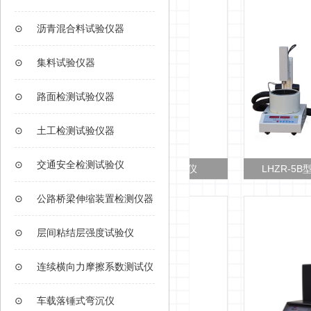
⊙
沥青混合料试验仪器
⊙
集料试验仪器
⊙
路面检测试验仪器
⊙
土工检测试验仪器
⊙
交通安全检测试验仪
LHZR-5型 电脑沥青针入度测定仪
LHZR-5B型 高低温
⊙
公路桥梁伸缩装置检测仪器
⊙
层间粘结层强度试验仪
⊙
连续横向力摩擦系数测试仪
⊙
车载落锤式弯沉仪