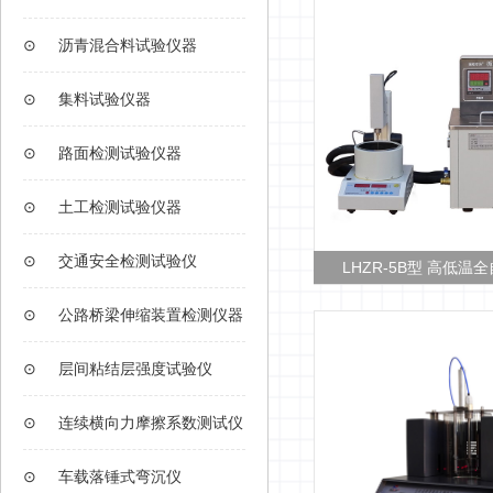
⊙
沥青混合料试验仪器
⊙
集料试验仪器
⊙
路面检测试验仪器
⊙
土工检测试验仪器
⊙
交通安全检测试验仪
-5型 电脑沥青针入度测定仪
LHZR-5B型 高低温全自动沥
⊙
公路桥梁伸缩装置检测仪器
⊙
层间粘结层强度试验仪
⊙
连续横向力摩擦系数测试仪
⊙
车载落锤式弯沉仪