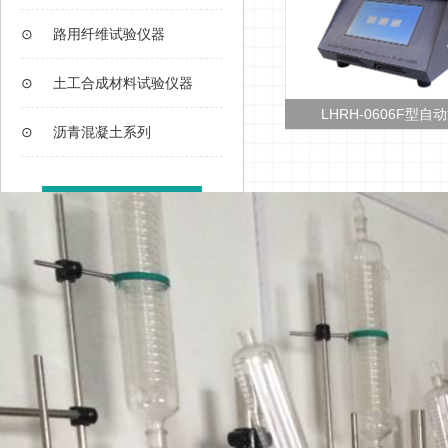
⊙
路用纤维试验仪器
⊙
土工合成材料试验仪器
CHTS 10037粘轮测试仪
LHRH-0606F型自动沥青软
⊙
沥青混凝土系列
查看更多>>