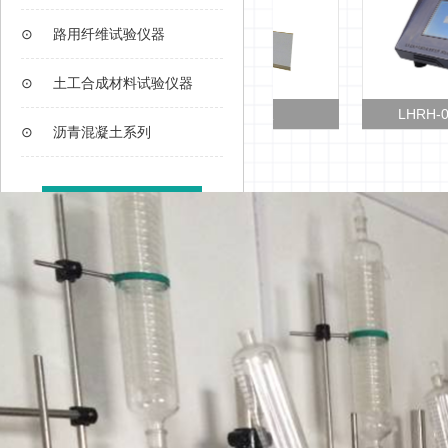
⊙
路用纤维试验仪器
⊙
土工合成材料试验仪器
T/CHTS 10037粘轮测试仪
LHRH-0606F
⊙
沥青混凝土系列
查看更多>>