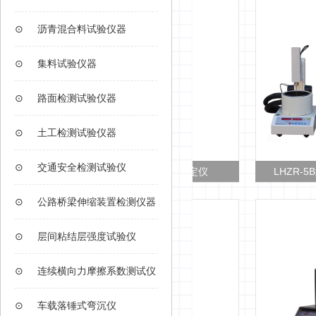
⊙
沥青混合料试验仪器
⊙
集料试验仪器
⊙
路面检测试验仪器
⊙
土工检测试验仪器
⊙
交通安全检测试验仪
LHZR-5型 电脑沥青针入度测定仪
LHZR-5B型 高
⊙
公路桥梁伸缩装置检测仪器
⊙
层间粘结层强度试验仪
⊙
连续横向力摩擦系数测试仪
⊙
车载落锤式弯沉仪