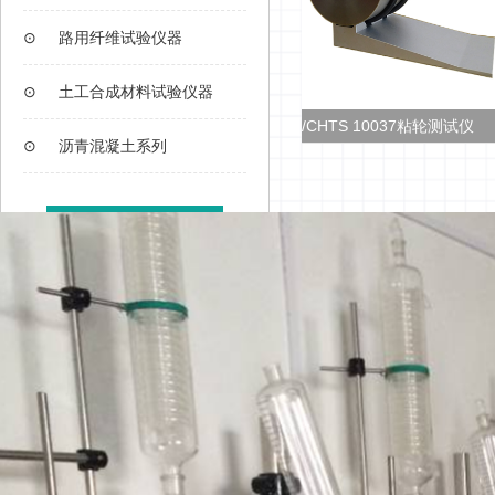
⊙
路用纤维试验仪器
⊙
土工合成材料试验仪器
空 干 燥 器
T/CHTS 10037粘轮测试仪
⊙
沥青混凝土系列
查看更多>>