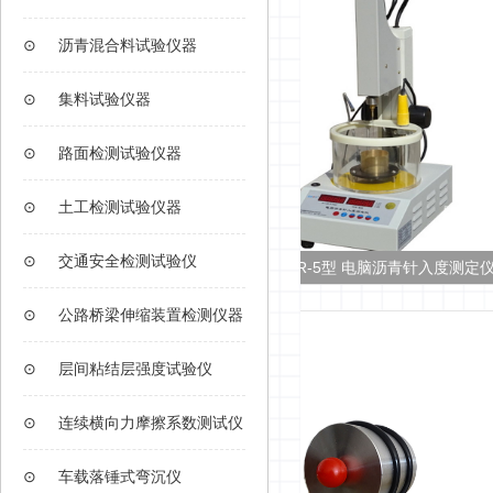
⊙
沥青混合料试验仪器
⊙
集料试验仪器
⊙
路面检测试验仪器
⊙
土工检测试验仪器
⊙
交通安全检测试验仪
青针入度测定仪
LHZR-5型 电脑沥青针入度测定仪
⊙
公路桥梁伸缩装置检测仪器
⊙
层间粘结层强度试验仪
⊙
连续横向力摩擦系数测试仪
⊙
车载落锤式弯沉仪