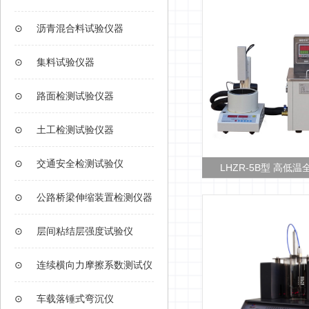
⊙
沥青混合料试验仪器
⊙
集料试验仪器
⊙
路面检测试验仪器
⊙
土工检测试验仪器
⊙
交通安全检测试验仪
R-5型 电脑沥青针入度测定仪
LHZR-5B型 高低温全自动沥
⊙
公路桥梁伸缩装置检测仪器
⊙
层间粘结层强度试验仪
⊙
连续横向力摩擦系数测试仪
⊙
车载落锤式弯沉仪