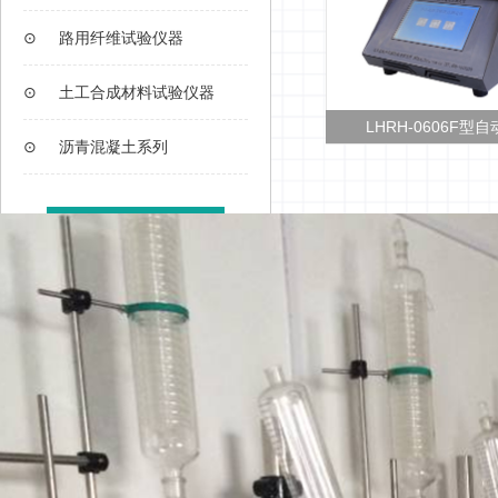
⊙
路用纤维试验仪器
⊙
土工合成材料试验仪器
CHTS 10037粘轮测试仪
LHRH-0606F型自动沥青软
⊙
沥青混凝土系列
查看更多>>